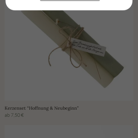
Kerzenset “Hoffnung & Neubeginn”
ab
7,50
€