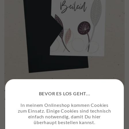
Trauerkarte “Herzliches Beileid”
BEVOR ES LOS GEHT...
ab
2,50
€
In meinem Onlineshop kommen Cookies
zum Einsatz. Einige Cookies sind technisch
einfach notwendig, damit Du hier
überhaupt bestellen kannst.