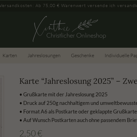
 Versandkosten: Ab 75,00 € Warenwert versende ich versandk
Karten
Jahreslosungen
Geschenke
Individuelle Pa
Karte “Jahreslosung 2025” – Zw
• Grußkarte mit der Jahreslosung 2025
• Druck auf 250g nachhaltigem und umweltbewusste
• Format A6 als Postkarte oder geklappte Grußkarte
• Auf Wunsch Postkarten auch ohne passendem Bri
2,50
€