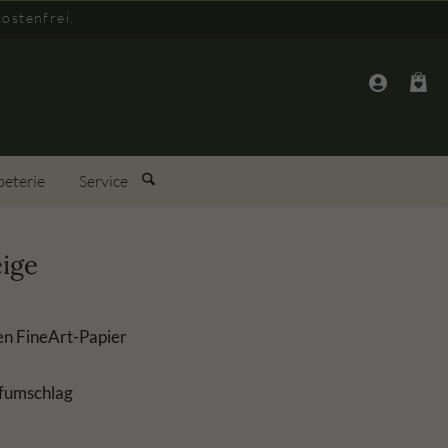
ostenfrei.
peterie
Service
eige
n FineArt-Papier
efumschlag