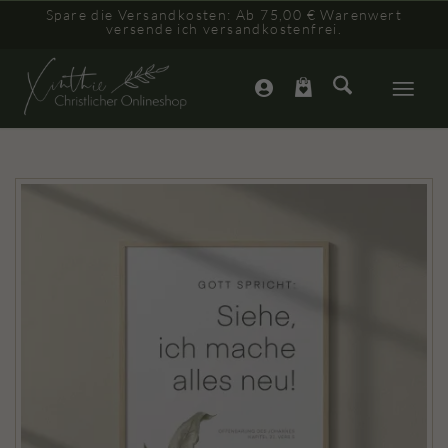
Spare die Versandkosten: Ab 75,00 € Warenwert
versende ich versandkostenfrei.