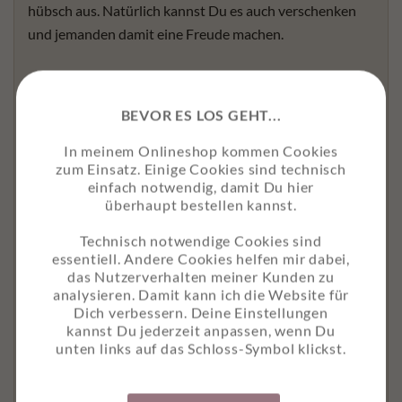
hübsch aus. Natürlich kannst Du es auch verschenken
und jemanden damit eine Freude machen.
POSTER “JAHRESLOSUNG 2026” –
BLÄTTER ALS SET MIT POSTERLEISTEN
BEVOR ES LOS GEHT...
Wenn Du Dir oder jemanden anderem eine Freude
In meinem Onlineshop kommen Cookies
machen möchtest, dann kaufe das Poster gleich als Set
zum Einsatz. Einige Cookies sind technisch
mit Posterleisten. Denn passende
Posterleisten für A4
einfach notwendig, damit Du hier
überhaupt bestellen kannst.
und
Posterleisten für A3
sind auch direkt hier im Shop
erhältlich. Auspacken und direkt an die Wand damit.
Technisch notwendige Cookies sind
essentiell. Andere Cookies helfen mir dabei,
das Nutzerverhalten meiner Kunden zu
analysieren. Damit kann ich die Website für
Dich verbessern. Deine Einstellungen
Bist Du noch unsicher, ob es das passende Motiv ist?
kannst Du jederzeit anpassen, wenn Du
unten links auf das Schloss-Symbol klickst.
Dann schau einfach nochmal in der
Übersicht
, ob Du
etwas findest, was besser passt.