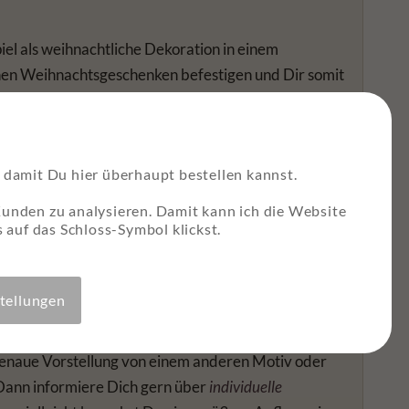
el als weihnachtliche Dekoration in einem
inen Weihnachtsgeschenken befestigen und Dir somit
ld sondern auch wertvolle Ressourcen der Umwelt.
tkarten kein Adressfeld befindet und die Karte somit
nn.
damit Du hier überhaupt bestellen kannst.
em Briefumschlag, so ist ein farblich passender,
Kunden zu analysieren. Damit kann ich die Website
 versuche immer, die auf dem Produktfoto
 auf das Schloss-Symbol klickst.
e es einen Lieferengpass geben, erhältst Du die
umschlag.
stellungen
e genaue Vorstellung von einem anderen Motiv oder
Dann informiere Dich gern über
individuelle