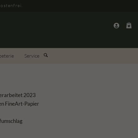
ostenfrei.
peterie
Service
erarbeitet 2023
n FineArt-Papier
efumschlag