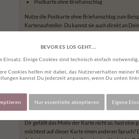
Postkarte ohne Briefumschlag
Nutze die Postkarte ohne Briefumschlag zum Beispi
Kartenaufsteller. Du kannst sie auch direkt an De
den Umschlag sparen. Das spart nicht nur Dein Ge
Bitte beachte, dass sich auf der Rückseite der Pos
BEVOR ES LOS GEHT...
nicht ohne Umschlag per Post versandt werden ka
insatz. Einige Cookies sind technisch einfach notwendig, 
Wählst Du die Weihnachtskarte “Holzsterne” mit ein
ere Cookies helfen mir dabei, das Nutzerverhalten meiner 
hochwertiger Briefumschlag bereits inklusive. Ich
ellungen kannst Du jederzeit anpassen, wenn Du unten links
abgebildete Farbe des Umschlages zu liefern. Sollt
Karte mit einem anderen farblich passenden Brief
zeptieren
Nur essentielle akzeptieren
Eigene Ein
Individuelle Weihnachtskarte
Dir gefällt das Motiv der Karte nicht so, hast ein
möchtest auf dieser Karte einen anderen Spruch? 