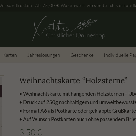
 Versandkosten: Ab 75,00 € Warenwert versende ich versandk
Karten
Jahreslosungen
Geschenke
Individuelle Pa
Weihnachtskarte “Holzsterne”
• Weihnachtskarte mit hängenden Holzsternen – Üb
• Druck auf 250g nachhaltigem und umweltbewusste
• Format A6 als Postkarte oder geklappte Grußkarte
• Auf Wunsch Postkarten auch ohne passendem Bri
3,50
€