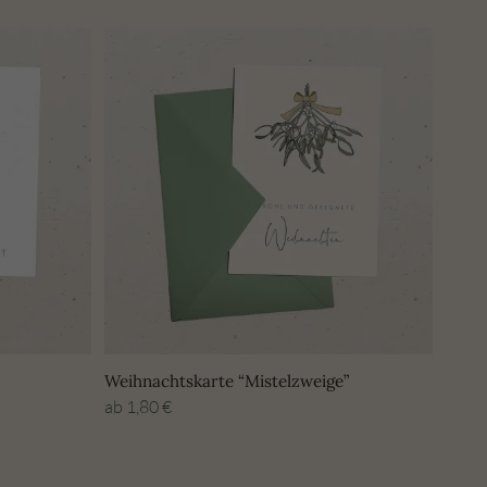
Weihnachtskarte “Mistelzweige”
ab
1,80
€