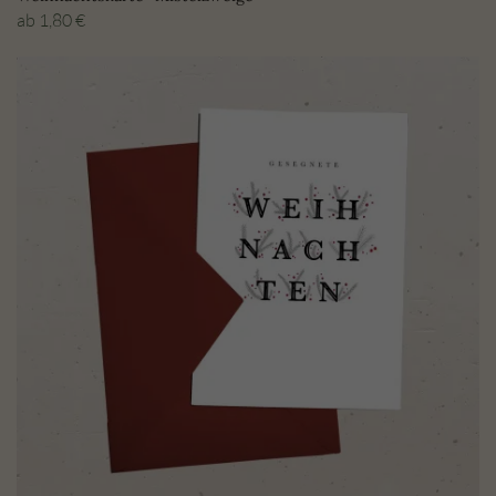
ab
1,80
€