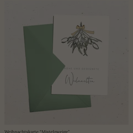
Weihnachtskarte “Mistelzweige”