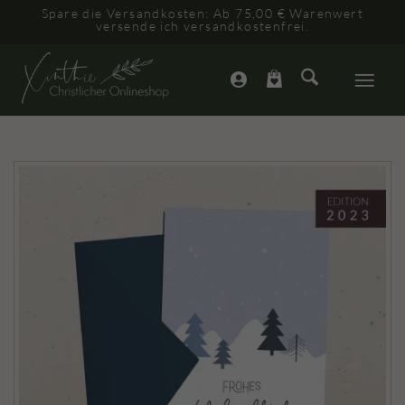
Spare die Versandkosten: Ab 75,00 € Warenwert
versende ich versandkostenfrei.