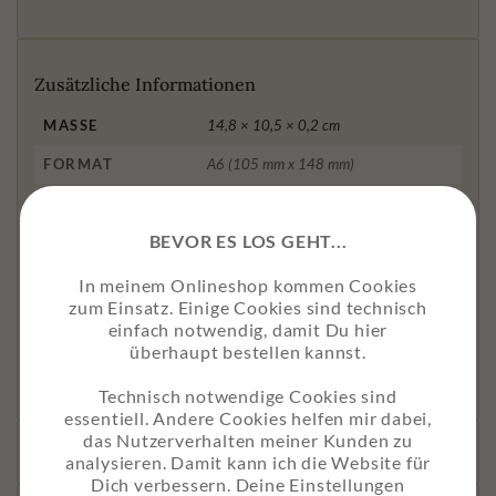
Zusätzliche Informationen
MASSE
14,8 × 10,5 × 0,2 cm
FORMAT
A6 (105 mm x 148 mm)
GRAMMATUR
250g
BEVOR ES LOS GEHT...
PAPIER
Umweltpapier mit Maisanteil
UMWELTHINWEIS
FSC®-mix zertifiziert, alterungsbeständig
In meinem Onlineshop kommen Cookies
zum Einsatz. Einige Cookies sind technisch
VARIANTE
Postkarte ohne Briefumschlag, Postkarte
einfach notwendig, damit Du hier
mit Briefumschlag, Grußkarte mit
überhaupt bestellen kannst.
Briefumschlag
Technisch notwendige Cookies sind
essentiell. Andere Cookies helfen mir dabei,
das Nutzerverhalten meiner Kunden zu
analysieren. Damit kann ich die Website für
Dich verbessern. Deine Einstellungen