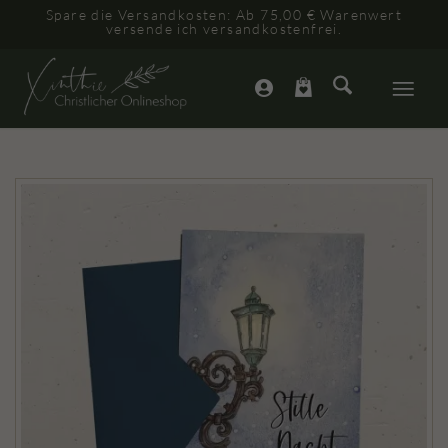
Spare die Versandkosten: Ab 75,00 € Warenwert
versende ich versandkostenfrei.