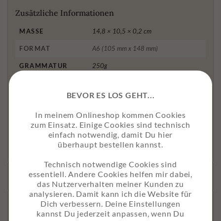
Zusätzliche Informationen
MASSE
14,8 × 10,5 × 0,2 cm
FORMAT
A6 (105 mm x 148 mm)
GRAMMATUR
250g
PAPIER
Umweltpapier mit Maisanteil
BEVOR ES LOS GEHT...
UMWELTHINWEIS
FSC®-mix zertifiziert, alterungsbeständig
In meinem Onlineshop kommen Cookies
VARIANTE
Postkarte ohne Briefumschlag, Postkarte
zum Einsatz. Einige Cookies sind technisch
mit Briefumschlag, Grußkarte mit
einfach notwendig, damit Du hier
Briefumschlag
überhaupt bestellen kannst.
Technisch notwendige Cookies sind
essentiell. Andere Cookies helfen mir dabei,
das Nutzerverhalten meiner Kunden zu
analysieren. Damit kann ich die Website für
Dich verbessern. Deine Einstellungen
Nachhaltigkeit
kannst Du jederzeit anpassen, wenn Du