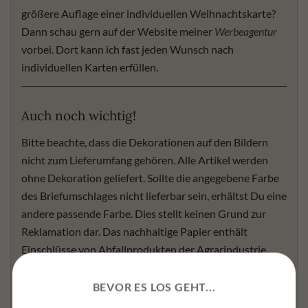
größere Auflage einer individuellen Weihnachtskarte?
Dann schau gern auf der Website meiner
Werbeagentur
vorbei. Dort kann ich fast jeden Wunsch nach
individuellen Karten erfüllen.
Auch noch wichtig!
Bitte beachte, dass die Dekorationen auf den Bildern
nicht zum Lieferumfang gehören. Alle Artikel werden
ohne Dekoration geliefert. Sollte die angegebene Farbe
des Briefumschlages nicht lieferbar sein, erhältst Du eine
andere passende Farbe. Dies stellt keinen Grund zur
Reklamation dar. Das nachhaltige Papier enthält
Einschlüsse von Abfallprodukten der Agrarindustrie.
Diese können auf der Karte sichtbar erscheinen und sind
ebenfalls kein Grund für eine Reklamation, sondern
BEVOR ES LOS GEHT...
unterstreichen die Naturbelassenheit des Produktes.