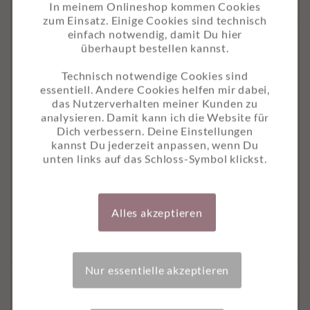
In meinem Onlineshop kommen Cookies
zum Einsatz. Einige Cookies sind technisch
einfach notwendig, damit Du hier
überhaupt bestellen kannst.
Zusätzliche Informationen
Technisch notwendige Cookies sind
MASSE
14,8 × 10,5 × 0,2 cm
essentiell. Andere Cookies helfen mir dabei,
das Nutzerverhalten meiner Kunden zu
FORMAT
A6 (105 mm x 148 mm)
analysieren. Damit kann ich die Website für
GRAMMATUR
250g
Dich verbessern. Deine Einstellungen
kannst Du jederzeit anpassen, wenn Du
PAPIER
Umweltpapier mit Maisanteil
unten links auf das Schloss-Symbol klickst.
UMWELTHINWEIS
FSC®-mix zertifiziert, alterungsbeständig
VARIANTE
Postkarte ohne Briefumschlag, Postkarte
Alles akzeptieren
mit Briefumschlag, Grußkarte mit
Briefumschlag
Nur essentielle akzeptieren