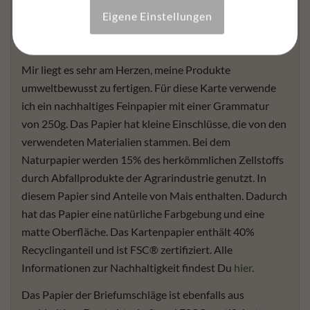
Eigene Einstellungen
Nachhaltigkeit
Karten – umweltbewusst und nachhaltig
Mir liegt es sehr am Herzen, meine Produkte
umweltbewusst zu fertigen. Für diese Karte verwende
ich ein nachhaltiges Feinpapier mit einer Grammatur
von 250g. Das Papier hat kleine Einschlüsse, die von den
verwendeten Materialien stammen. Bei dem
Naturpapier werden 15% des herkömmlichen Zellstoffs
durch Abfallprodukte der Agrarindustrie genutzt. In
diesem Papier sind Anteile von Mais enthalten. Dadurch
hat das Papier eine natürliche Farbgebung und eine
matte Oberfläche. Das Kartenpapier enthält 40%
Recyclinganteil und ist FSC® zertifiziert. Alle
Informationen zur Nachhaltigkeit findest Du
hier
.
Das Papier der Briefumschläge ist ebenfalls aus